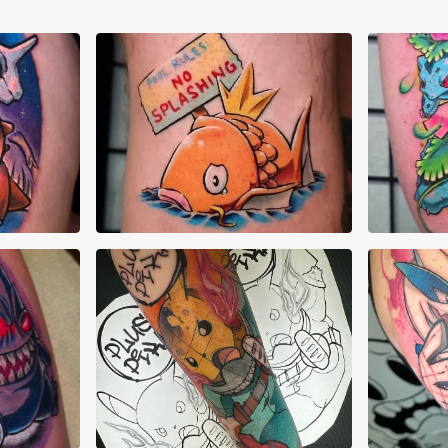
Abraham Quintero
Abr
AJ Pehowski
AJ 